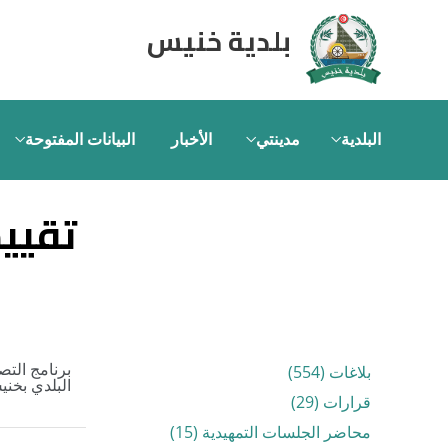
بلدية خنيس
البلدية
مدينتي
الأخبار
البيانات المفتوحة
تقييم
بلاغات (554)
برنامج الت
البلدي بخن
قرارات (29)
محاضر الجلسات التمهيدية (15)