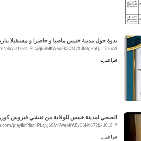
ندوة حول مدينة خنيس ماضيا و حاضرا و مستقبلا بتاريخ 30 جويلية 22
com/playlist?list=PLcjvj6SMKWeoEk3CM7XJkRgHhQJ17n-oW
اقرأ المزيد
الصحي لمدينة خنيس للوقاية من تفشي فيروس كورون
e.com/playlist?list=PLcjvj6SMKWepifAEyC6Nh672jL-J0LS1f
اقرأ المزيد