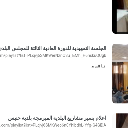
الجلسة التمهيدية للدورة العادية الثالثة للمجلس البلدي بخنيس لسنة 2021 بتاريخ 
com/playlist?list=PLcjvj6SMKWerNznO3u_BMh_H6hskuQUgb
اقرأ المزيد
اعلام بسير مشاريع البلدية المبرمجة بلدية خنيس
e.com/playlist?list=PLcjvj6SMKWeo6n0YhIbdhL-Yfg-G4GIDA