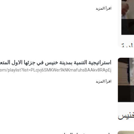
اقرأ المزيد
استراتيجية التنمية بمدينة خنيس في جزئها الاول المت
com/playlist?list=PLcjvj6SMKWer9kNKmafuhsBAAkv8RApEj
اقرأ المزيد