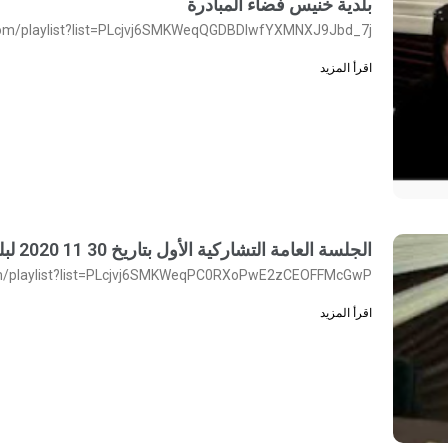
بلدية خنيس فضاء المبادرة
com/playlist?list=PLcjvj6SMKWeqQGDBDlwfYXMNXJ9Jbd_7j
اقرأ المزيد
الجلسة العامة التشاركية الأول بتاريخ 30 11 2020 لبلدية خنيس
om/playlist?list=PLcjvj6SMKWeqPC0RXoPwE2zCEOFFMcGwP
اقرأ المزيد